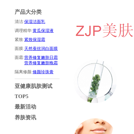
产品大分类
清洁:
保湿洁面乳
调理精华:
黄瓜保湿液
紧致:
紧致保湿霜
面膜:
天然蚕丝润白面膜
面霜:
营养修复嫩肤日霜
营养修复嫩肤晚霜
隔离修颜:
修颜珍珠膏
亚健康肌肤测试
TOP5
最新活动
养肤资讯