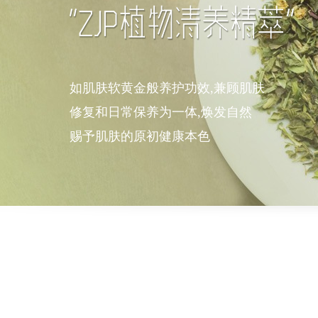
如肌肤软黄金般养护功效,兼顾肌肤
修复和日常保养为一体,焕发自然
赐予肌肤的原初健康本色