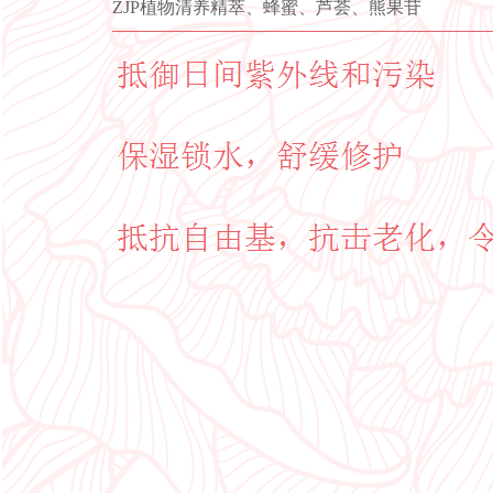
ZJP植物清养精萃、蜂蜜、芦荟、熊果苷