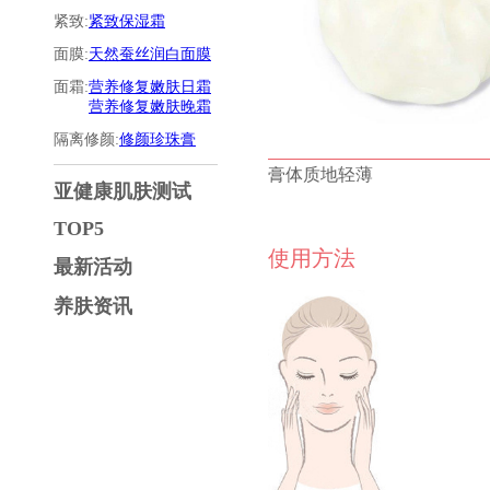
紧致:
紧致保湿霜
面膜:
天然蚕丝润白面膜
面霜:
营养修复嫩肤日霜
营养修复嫩肤晚霜
隔离修颜:
修颜珍珠膏
膏体质地轻薄
亚健康肌肤测试
TOP5
使用方法
最新活动
养肤资讯