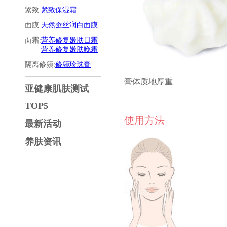
紧致:
紧致保湿霜
面膜:
天然蚕丝润白面膜
面霜:
营养修复嫩肤日霜
营养修复嫩肤晚霜
隔离修颜:
修颜珍珠膏
膏体质地厚重
亚健康肌肤测试
TOP5
使用方法
最新活动
养肤资讯