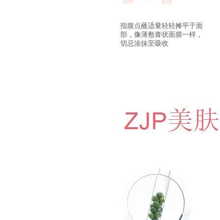
指腹点蘸适量轻轻摊平于面
部，像薄敷膏状面膜一样，
切忌涂抹至吸收