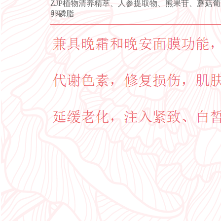
ZJP植物清养精萃、人参提取物、熊果苷、蘑菇
卵磷脂