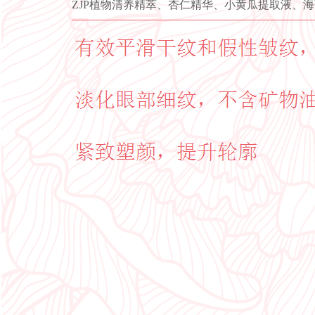
ZJP植物清养精萃、杏仁精华、小黄瓜提取液、