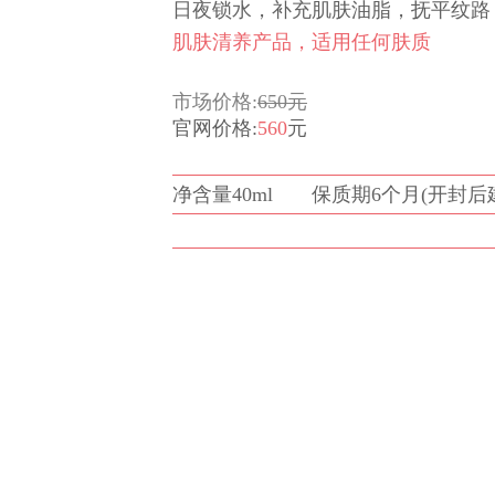
日夜锁水，补充肌肤油脂，抚平纹路
肌肤清养产品，适用任何肤质
市场价格:
650元
官网价格:
560
元
净含量40ml
保质期6个月(开封后