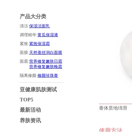
产品大分类
清洁:
保湿洁面乳
调理精华:
黄瓜保湿液
紧致:
紧致保湿霜
面膜:
天然蚕丝润白面膜
面霜:
营养修复嫩肤日霜
营养修复嫩肤晚霜
隔离修颜:
修颜珍珠膏
亚健康肌肤测试
TOP5
膏体质地绵滑
最新活动
养肤资讯
使用方法