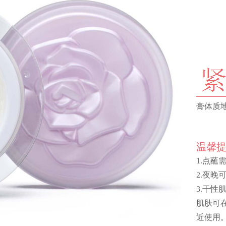
膏体质
温馨
1.点蘸
2.夜
3.干
肌肤可
近使用