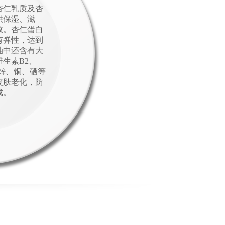
杏仁乳质及杏
供保湿、滋
效。杏仁蛋白
有弹性，达到
油中还含有大
生素B2、
锌、铜、硒等
皮肤老化，防
成。