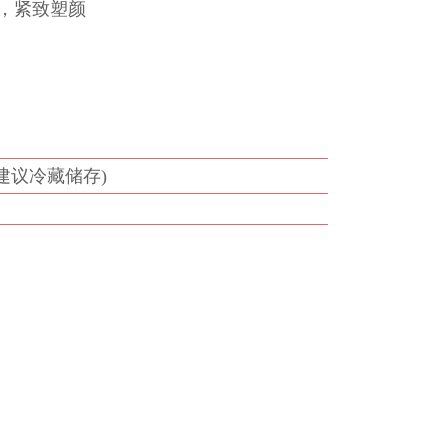
，紧致塑颜
建议冷藏储存)