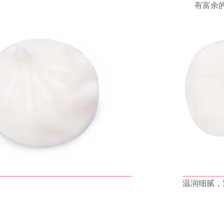
有富余
温润细腻，