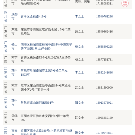
川
樊玲、黄敏
市
场A栋附102号
17138089311
省
四
成都
川
青羊区金福路419号
李女士
13540761286
市
省
广
东莞
东莞市厚街镇三屯富怡名居，3号门菜
东
厉女士
13549362416
市
鸟驿站
省
广
佛山
南海区桂城街道桂澜中路18号中海寰宇
东
曾女士
18688806228
市
天下花园7座103号铺位
省
广
南宁
青秀区桃源路82-3号湖江公寓A座1503
杨女士
13877151781
西
市
号
江
苏州
常熟市阜湖路城市之光3号楼二单元
苏
李女士
13862241696
市
1803室
省
江
南京
江宁区东山街道新亭西路184号东城福
苏
江女士
13851590900
市
园小区2号门面房一楼
省
江
苏州
苏
常熟市虞山镇河东街54号
阳女士
18013678021
市
省
江
无锡
江阴市澄江街道永安四村12幢一单元
苏
江女士
15995350169
市
302
省
江
宜春
袁州区高士北路386号(小肥羊对面)张继
西
汤女士
15770947891
市
萍护肤品店