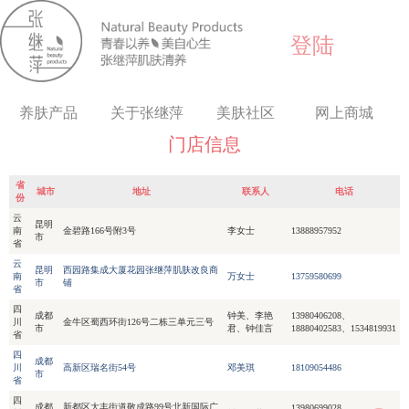
登陆
养肤产品
关于张继萍
美肤社区
网上商城
门店信息
省
城市
地址
联系人
电话
份
云
昆明
南
金碧路166号附3号
李女士
13888957952
市
省
云
昆明
西园路集成大厦花园张继萍肌肤改良商
南
万女士
13759580699
市
铺
省
四
成都
钟美、李艳
13980406208、
川
金牛区蜀西环街126号二栋三单元三号
市
君、钟佳言
18880402583、1534819931
省
四
成都
川
高新区瑞名街54号
邓美琪
18109054486
市
省
四
成都
新都区大丰街道敬成路99号北新国际广
13980699028、