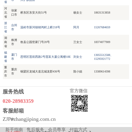
省
河
张家
北
桥东区东安大街51号
杨女士
18631313858
口市
省
浙
台州
江
温岭市新河镇锦鸿村上桥218号
阿月
15267684659
市
省
湖
株洲
南
攸县公园世家门号20号
兰女士
18374077909
市
省
福
厦门
13055512588、
建
思明区莲前西路2号莲富大厦公寓楼18E
刘女士
市
15295921772
省
重
重庆
庆
铜梁区龙城大道北城龙郡436号
陈小姐
13389614398
市
市
官方微信
服务热线
020-28983359
客服邮箱
ZJP
zhangjiping.com.cn
新手指南
售后服务
会员尊享
付款方式